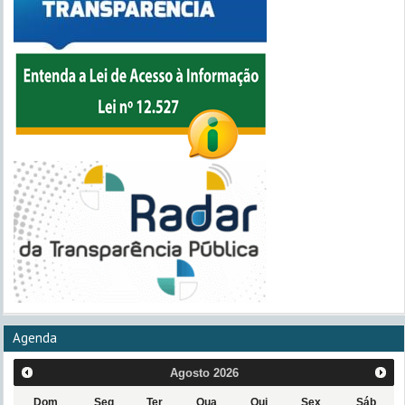
Agenda
Agosto
2026
Dom
Seg
Ter
Qua
Qui
Sex
Sáb