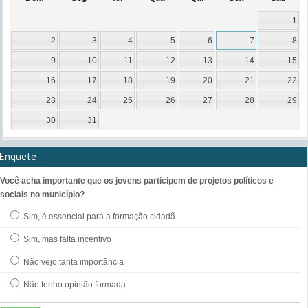
1
2
3
4
5
6
7
8
9
10
11
12
13
14
15
16
17
18
19
20
21
22
23
24
25
26
27
28
29
30
31
Enquete
Você acha importante que os jovens participem de projetos políticos e
sociais no município?
Sim, é essencial para a formação cidadã
Sim, mas falta incentivo
Não vejo tanta importância
Não tenho opinião formada