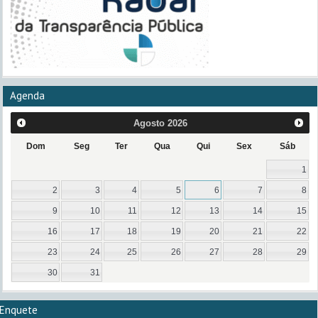
Agenda
Agosto
2026
Dom
Seg
Ter
Qua
Qui
Sex
Sáb
1
2
3
4
5
6
7
8
9
10
11
12
13
14
15
16
17
18
19
20
21
22
23
24
25
26
27
28
29
30
31
Enquete