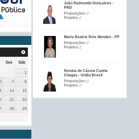
João Raimundo Gonçalves -
PRD
Proposições
Projetos
Maria Beatriz Reis Mendes - PP
Proposições
Projetos
Sex
Sáb
Renata de Cássia Cunha
1
Chagas - União Brasil
Proposições
6
7
8
Projetos
3
14
15
0
21
22
7
28
29