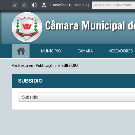
Conteúdo [1]
Menu [2]
Câmara Municipal d
MUNICÍPIO
CÂMARA
VEREADORES
»
Você está em:
Publicações
SUBSIDIO
SUBSIDIO
Subsidio