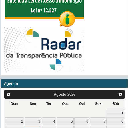
Agenda
Agosto
2026
Dom
Seg
Ter
Qua
Qui
Sex
Sáb
1
2
3
4
5
6
7
8