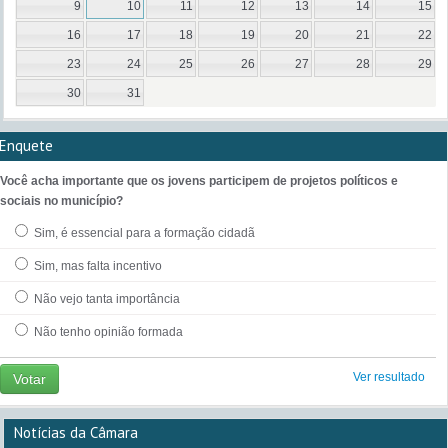
9
10
11
12
13
14
15
16
17
18
19
20
21
22
23
24
25
26
27
28
29
30
31
Enquete
Você acha importante que os jovens participem de projetos políticos e
sociais no município?
Sim, é essencial para a formação cidadã
Sim, mas falta incentivo
Não vejo tanta importância
Não tenho opinião formada
Ver resultado
Votar
Notícias da Câmara