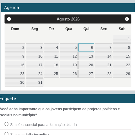
Agenda
Agosto
2026
Dom
Seg
Ter
Qua
Qui
Sex
Sáb
1
2
3
4
5
6
7
8
9
10
11
12
13
14
15
16
17
18
19
20
21
22
23
24
25
26
27
28
29
30
31
Enquete
Você acha importante que os jovens participem de projetos políticos e
sociais no município?
Sim, é essencial para a formação cidadã
Sim, mas falta incentivo