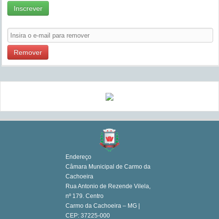
Inscrever
Remover
Endereço
Câmara Municipal de Carmo da
Cachoeira
Rua Antonio de Rezende Vilela,
nº 179. Centro
Carmo da Cachoeira – MG |
CEP: 37225-000