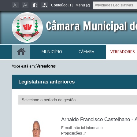
Conteúdo [1]
Menu [2]
Câmara Municipal d
MUNICÍPIO
CÂMARA
VEREADORES
Você está em:
Vereadores
Legislaturas anteriores
Arnaldo Francisco Castelhano - 
E-mail: não foi informado
Proposições