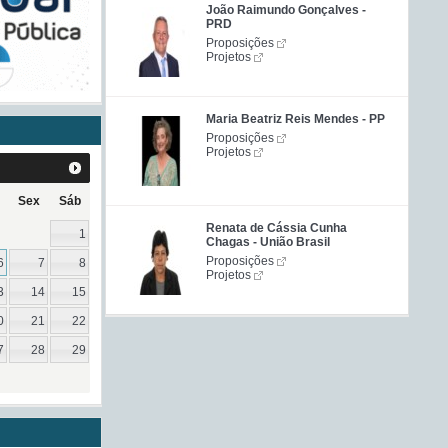
João Raimundo Gonçalves -
PRD
Proposições
Projetos
Maria Beatriz Reis Mendes - PP
Proposições
Projetos
Sex
Sáb
Renata de Cássia Cunha
1
Chagas - União Brasil
Proposições
6
7
8
Projetos
3
14
15
0
21
22
7
28
29