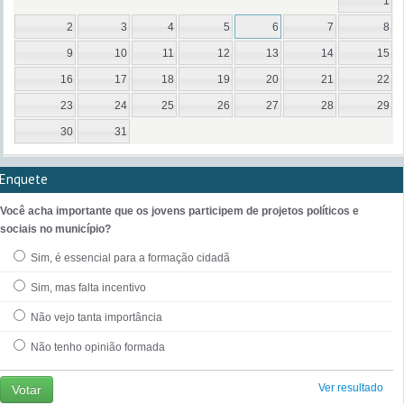
1
2
3
4
5
6
7
8
9
10
11
12
13
14
15
16
17
18
19
20
21
22
23
24
25
26
27
28
29
30
31
Enquete
Você acha importante que os jovens participem de projetos políticos e
sociais no município?
Sim, é essencial para a formação cidadã
Sim, mas falta incentivo
Não vejo tanta importância
Não tenho opinião formada
Ver resultado
Votar