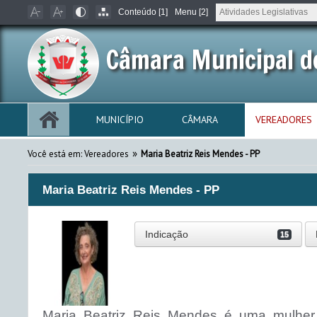
Conteúdo [1]
Menu [2]
Câmara Municipal d
MUNICÍPIO
CÂMARA
VEREADORES
»
Você está em: Vereadores
Maria Beatriz Reis Mendes - PP
Maria Beatriz Reis Mendes - PP
Indicação
15
Maria Beatriz Reis Mendes é uma mulhe