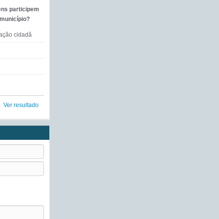
ens participem
 município?
mação cidadã
Ver resultado