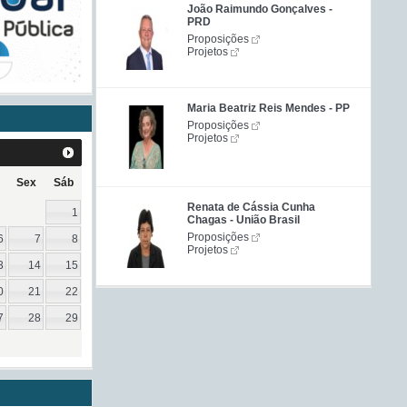
João Raimundo Gonçalves -
PRD
Proposições
Projetos
Maria Beatriz Reis Mendes - PP
Proposições
Projetos
Sex
Sáb
Renata de Cássia Cunha
1
Chagas - União Brasil
Proposições
6
7
8
Projetos
3
14
15
0
21
22
7
28
29