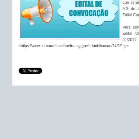
que serã
MG, de a
Edital Con
Para conf
Edital C
01/2019 
<
https://www.camaradecachoeira.mg.gov.br/publicacao/24/2/1
>.