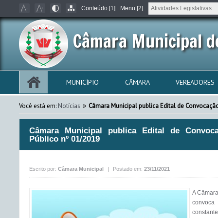
Conteúdo [1]
Menu [2]
Câmara Municipal d
MUNICÍPIO
CÂMARA
VEREADORES
»
Você está em:
Notícias
Câmara Municipal publica Edital de Convocaçã
Câmara Municipal publica Edital de Convoc
Público nº 01/2019
Escrito por:
Câmara Municipal
|
Postado em:
23/11/2021
A Câmara
convoca 
constante