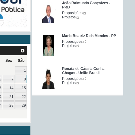
João Raimundo Gonçalves -
PRD
Proposições
Projetos
Maria Beatriz Reis Mendes - PP
Proposições
Projetos
Sex
Sáb
Renata de Cássia Cunha
1
Chagas - União Brasil
Proposições
6
7
8
Projetos
3
14
15
0
21
22
7
28
29