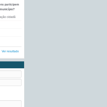
ens participem
 município?
mação cidadã
Ver resultado