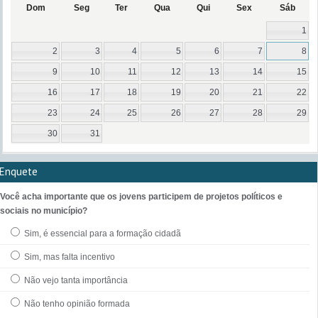
Dom
Seg
Ter
Qua
Qui
Sex
Sáb
1
2
3
4
5
6
7
8
9
10
11
12
13
14
15
16
17
18
19
20
21
22
23
24
25
26
27
28
29
30
31
Enquete
Você acha importante que os jovens participem de projetos políticos e
sociais no município?
Sim, é essencial para a formação cidadã
Sim, mas falta incentivo
Não vejo tanta importância
Não tenho opinião formada