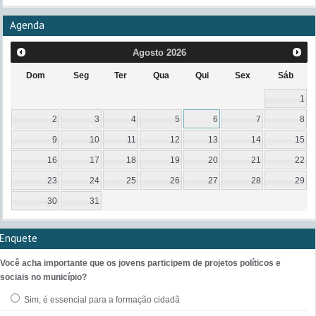
Agenda
Agosto
2026
Dom
Seg
Ter
Qua
Qui
Sex
Sáb
1
2
3
4
5
6
7
8
9
10
11
12
13
14
15
16
17
18
19
20
21
22
23
24
25
26
27
28
29
30
31
Enquete
Você acha importante que os jovens participem de projetos políticos e
sociais no município?
Sim, é essencial para a formação cidadã