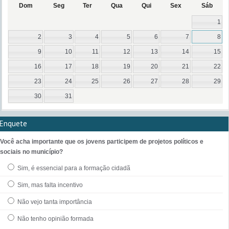
Dom
Seg
Ter
Qua
Qui
Sex
Sáb
1
2
3
4
5
6
7
8
9
10
11
12
13
14
15
16
17
18
19
20
21
22
23
24
25
26
27
28
29
30
31
Enquete
Você acha importante que os jovens participem de projetos políticos e
sociais no município?
Sim, é essencial para a formação cidadã
Sim, mas falta incentivo
Não vejo tanta importância
Não tenho opinião formada