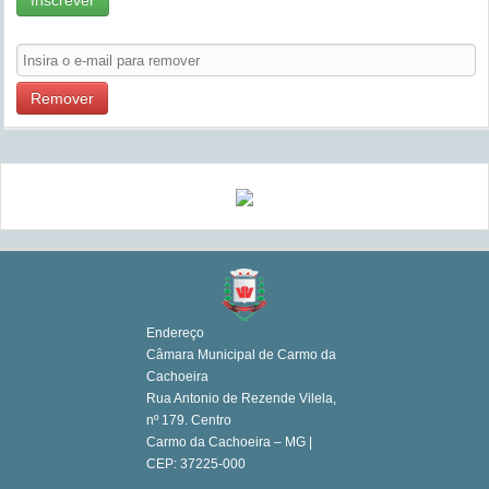
Inscrever
Remover
Endereço
Câmara Municipal de Carmo da
Cachoeira
Rua Antonio de Rezende Vilela,
nº 179. Centro
Carmo da Cachoeira – MG |
CEP: 37225-000