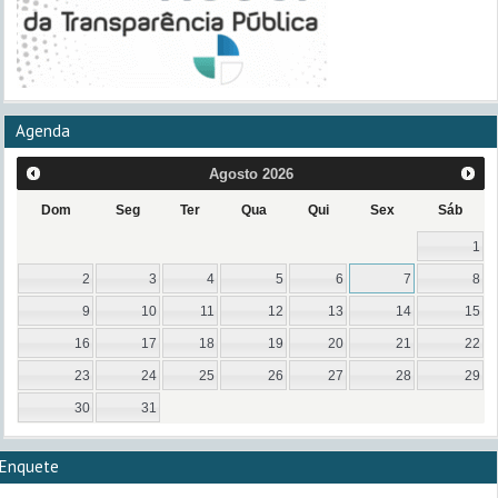
Agenda
Agosto
2026
Dom
Seg
Ter
Qua
Qui
Sex
Sáb
1
2
3
4
5
6
7
8
9
10
11
12
13
14
15
16
17
18
19
20
21
22
23
24
25
26
27
28
29
30
31
Enquete