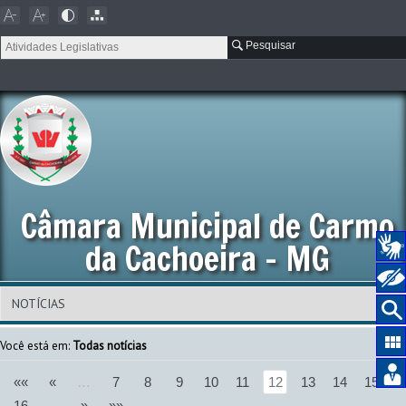
Pesquisar
Câmara Municipal de Carmo
da Cachoeira - MG
Você está em:
Todas notícias
««
«
…
7
8
9
10
11
12
13
14
15
16
…
»
»»