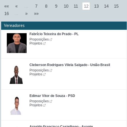
««
«
…
7
8
9
10
11
12
13
14
15
16
…
»
»»
Vereadores
Fabrício Teixeira do Prado - PL
Proposições
Projetos
Cleberson Rodrigues Vilela Salgado - União Brasil
Proposições
Projetos
Edimar Vitor de Souza - PSD
Proposições
Projetos
Arnaldo Francisco Castelhano - Avante