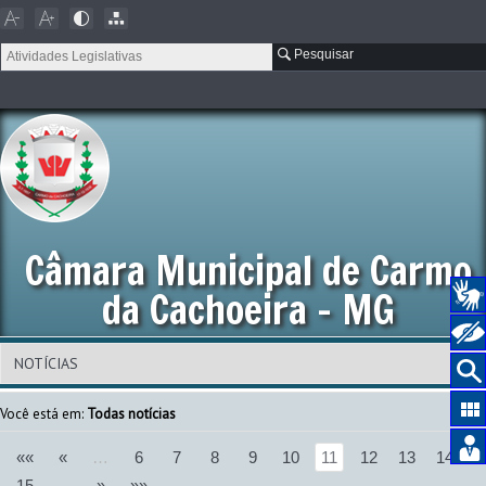
Pesquisar
Câmara Municipal de Carmo
da Cachoeira - MG
Você está em:
Todas notícias
««
«
…
6
7
8
9
10
11
12
13
14
15
…
»
»»