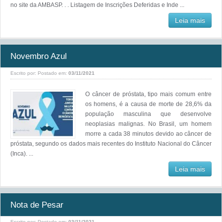
no site da AMBASP. . . Listagem de Inscrições Deferidas e Inde ...
Leia mais
Novembro Azul
Escrito por:
Postado em:
03/11/2021
O câncer de próstata, tipo mais comum entre
os homens, é a causa de morte de 28,6% da
população masculina que desenvolve
neoplasias malignas. No Brasil, um homem
morre a cada 38 minutos devido ao câncer de
próstata, segundo os dados mais recentes do Instituto Nacional do Câncer
(Inca). ...
Leia mais
Nota de Pesar
Escrito por:
Postado em:
03/11/2021