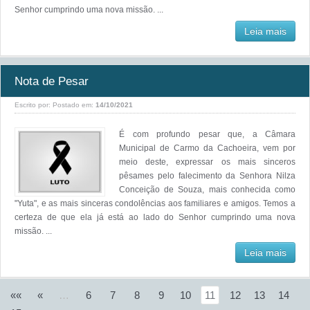
Senhor cumprindo uma nova missão. ...
Leia mais
Nota de Pesar
Escrito por:
Postado em:
14/10/2021
É com profundo pesar que, a Câmara
Municipal de Carmo da Cachoeira, vem por
meio deste, expressar os mais sinceros
pêsames pelo falecimento da Senhora Nilza
Conceição de Souza, mais conhecida como
"Yuta", e as mais sinceras condolências aos familiares e amigos. Temos a
certeza de que ela já está ao lado do Senhor cumprindo uma nova
missão. ...
Leia mais
««
«
…
6
7
8
9
10
11
12
13
14