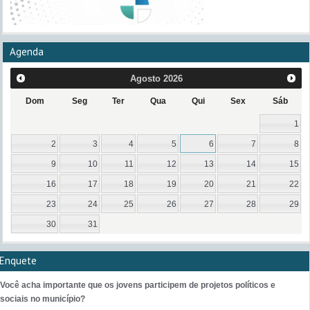
Agenda
Agosto
2026
Dom
Seg
Ter
Qua
Qui
Sex
Sáb
1
2
3
4
5
6
7
8
9
10
11
12
13
14
15
16
17
18
19
20
21
22
23
24
25
26
27
28
29
30
31
Enquete
Você acha importante que os jovens participem de projetos políticos e
sociais no município?