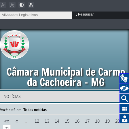
Pesquisar
Câmara Municipal de Carmo
da Cachoeira - MG
Você está em:
Todas notícias
««
«
…
12
13
14
15
16
17
18
19
20
21