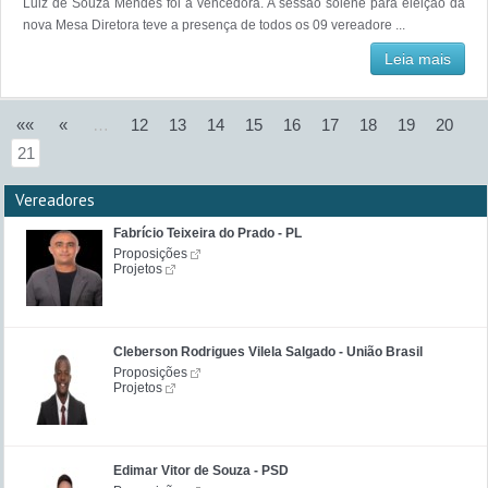
Luiz de Souza Mendes foi a vencedora. A sessão solene para eleição da
nova Mesa Diretora teve a presença de todos os 09 vereadore ...
Leia mais
««
«
…
12
13
14
15
16
17
18
19
20
21
Vereadores
Fabrício Teixeira do Prado - PL
Proposições
Projetos
Cleberson Rodrigues Vilela Salgado - União Brasil
Proposições
Projetos
Edimar Vitor de Souza - PSD