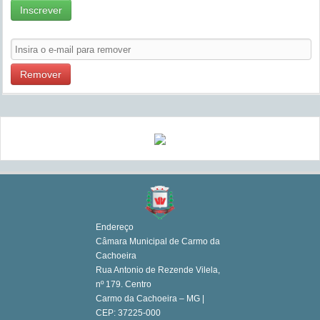
Inscrever
Remover
Endereço
Câmara Municipal de Carmo da
Cachoeira
Rua Antonio de Rezende Vilela,
nº 179. Centro
Carmo da Cachoeira – MG |
CEP: 37225-000