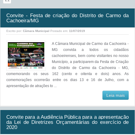
Convite - Festa de criação do Distrito de Carmo da
Cachoeira/MG
Escrito por:
Câmara Municipal
Postado em:
11/07/2019
A Câmara Municipal de Carmo da Cachoeira -
MG convida a todos os cidadãos
cachoeirenses, bem como visitantes no nosso
Município, a participarem da Festa de Criação
do Distrito de Carmo da Cachoeira - MG,
comemorando os seus 162 (cento e oitenta e dois) anos. As
comemorações ocorrerão entre os dias 13 e 16 de Julho, com a
apresentação de atrações to ...
Leia mais
Convite para a Audiência Pública para a apresentação
da Lei de Diretrizes Orçamentárias do exercício de
2020